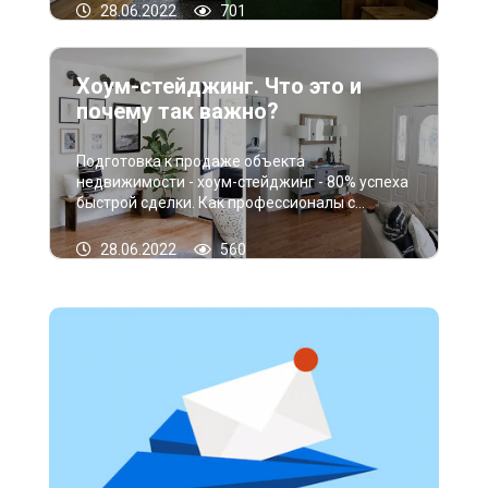
самый первый плюс такого жилья. В середине
28.06.2022
701
Хоум-стейджинг. Что это и
почему так важно?
Подготовка к продаже объекта
недвижимости - хоум-стейджинг - 80% успеха
быстрой сделки. Как профессионалы с
многолетним стажем, можем смело
утверждать, что правильно подготовить
28.06.2022
560
свою квартиру или дом