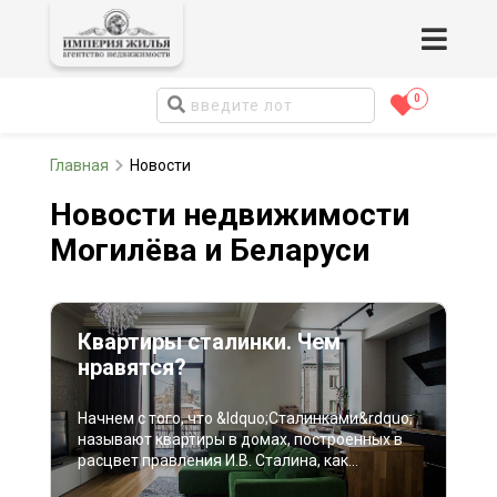
0
Главная
Новости
Новости недвижимости
Могилёва и Беларуси
Квартиры сталинки. Чем
нравятся?
Начнем с того, что &ldquo;Сталинками&rdquo;
называют квартиры в домах, построенных в
расцвет правления И.В. Сталина, как
нетрудно догадаться. Отсюда вытекает