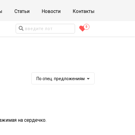
ы
Статьи
Новости
Контакты
0
оммерческая
Комнаты
едвижимость
оммерция иного
0
азначения
фисы
0
омещения
0
По спец. предложениям
клады
0
По спец. предложениям
Цене
Цене
ажимая на сердечко.
Дате